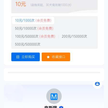
10元
(自购买起，30天有效期1000次)
10元/1000次
(
会员免费)
50元/10000次
(
会员免费)
100元/50000次
(
会员免费)
200元/150000次
500元/500000次
立即购买
收藏接口
功能介绍
PO
ICP备案查询
服务保障
错误